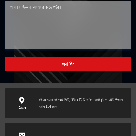
জমা দিন
হুইয়াং জেলা, হুইঝোউ সিটি, কিউচং স্ট্রিট অফিস ওয়েইবুই হোয়াইট পিপলস
ওয়ান 154 রোড
ঠিকানা