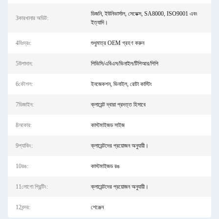
ডিজনি, ইউনিভার্সাল, সেডেক্স, SA8000, ISO9001 এবং
3কারখানার অডিট:
ইত্যাদি।
4বিঃদ্রঃ:
শুধুমাত্র OEM গ্রহণ করুন
5উপাদান:
পিভিসি/এবিএস/ভিনাইল/টিপিআর/পিপি
6কৌশল:
ইনজেকশন, ভিনাইল, রোটা কাস্টিং
7ডিজাইন:
ক্লায়েন্ট দ্বারা প্রদত্ত হিসাবে
8আকার:
কাস্টমাইজড সাইজ
9প্যাকিং:
ক্লায়েন্টদের প্রয়োজন অনুযায়ী।
10রঙ:
কাস্টমাইজড রঙ
11লোগো প্রিন্টিং:
ক্লায়েন্টদের প্রয়োজন অনুযায়ী।
12বন্দর:
শেঞ্জেন