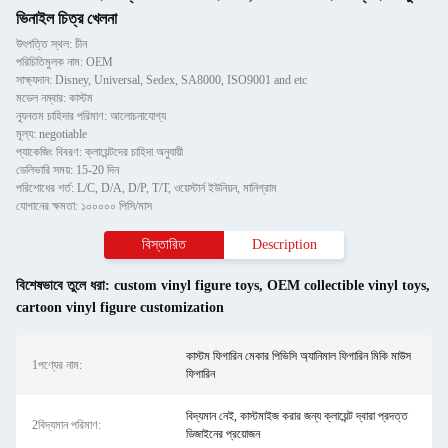
ভিনাইল চিত্র খেলনা
উৎপত্তি স্থল: চীন
পরিচিতিমুলক নাম: OEM
সাক্ষ্যদান: Disney, Universal, Sedex, SA8000, ISO9001 and etc
মডেল নম্বার: কাস্টম
ন্যূনতম চাহিদার পরিমাণ: আলোচনাযোগ্য
মূল্য: negotiable
প্যাকেজিং বিবরণ: ক্লায়েন্টদের চাহিদা অনুযায়ী
ডেলিভারি সময়: 15-20 দিন
পরিশোধের শর্ত: L/C, D/A, D/P, T/T, ওয়েস্টার্ন ইউনিয়ন, মানিগ্রাম
যোগানের ক্ষমতা: ১০০০০০ পিসি/মাস
বিস্তারিত
Description
বিশেষভাবে তুলে ধরা:
custom vinyl figure toys
,
OEM collectible vinyl toys
,
cartoon vinyl figure customization
কাস্টম ফিগারিন মেকার পিভিসি অ্যানিমাল ফিগারিন মিকি মাউস
1পণ্যের নাম:
ফিগারিন
বিদ্যমান নেই, কাস্টমাইজ করার জন্য ক্লায়েন্ট দ্বারা প্রদত্ত
2বিদ্যমান পরিমাণ:
ডিজাইনের প্রয়োজন