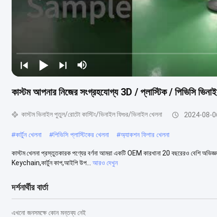
কাস্টম আপনার নিজের সংগ্রহযোগ্য 3D / প্লাস্টিক / পিভিসি ভিনাই
কাস্টম ভিনাইল পুতুল/রোটো কাস্টিং/ভিনাইল ফিগুর/ভিনাইল খেলনা
2024-08-0
#
কার্টুন খেলনা
#
পিভিসি প্লাস্টিকের খেলনা
#
অ্যাকশন ফিগার খেলনা
কাস্টম খেলনা প্রস্তুতকারক পণ্যের বর্ণনা আমরা একটি OEM কারখানা 20 বছরেরও বেশি অভিজ্ঞতার 
Keychain,কার্টুন কাপ,আইপি উপ...
আরও দেখুন
দর্শনার্থীর বার্তা
এখনো জনসমক্ষে কোন মন্তব্য নেই