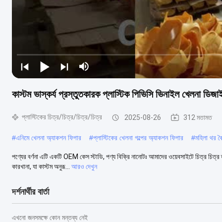
কাস্টম ভাস্কর্য প্রস্তুতকারক প্লাস্টিক পিভিসি ভিনাইল খেলনা ডিজাই
প্লাস্টিকের চিত্র/চিত্র/চিত্র/চিত্র
2025-08-26
312 মতামত
#
এনিমে খেলনা অ্যাকশন ফিগার
#
প্লাস্টিকের খেলনা গল্পের অ্যাকশন ফিগার
#
মহিলা থর বৈ
পণ্যের বর্ণনা এটি একটি OEM কেস স্টাডি, পণ্য বিক্রি নানোটঃ আমাদের ওয়েবসাইটে চিত্র চিত্র 
কারখানা, যা কাস্টম অনুরূ...
আরও দেখুন
দর্শনার্থীর বার্তা
এখনো জনসমক্ষে কোন মন্তব্য নেই