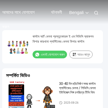
আমাদের সাথে যোগাযোগ
ঘটনাবলী
Bengali
করুন
কাস্টম আর্ট খেলনা প্রস্তুতকারক ই এম পিভিসি অ্যাকশন
ফিগার কারখানা প্লাস্টিকের খেলনা ফিগার কাস্টম
এখনই যোগাযোগ করুন
আরও জানুন
সম্পর্কিত ভিডিও
30-40 দিন ছাঁচনির্মাণ সময় কাস্টম
প্লাস্টিকের খেলনা / পিভিসি খেলনা
ইউনিসেক্স লিঙ্গ চলচ্চিত্র টিভি থিম
কাস্টম প্লাস্টিকের খেলনা/পিভিসি খেলনা
2025-08-26
00:09