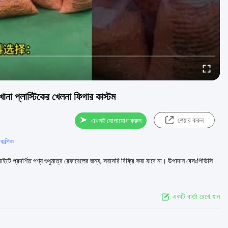
ানা প্লাস্টিকের খেলনা ফিগার কাস্টম
শেয়ার করুন
এখনই যোগাযোগ করুন
কল্পিক
েবসাইটে প্রদর্শিত পণ্য শুধুমাত্র রেফারেলের জন্য, সরাসরি বিক্রি করা যাবে না। উপাদান বেসঃপিভিসি
একটি বার্তা রেখে যান